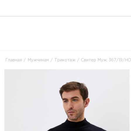
Главная
/
Мужчинам
/
Трикотаж
/
Свитер Муж. 367/19/HO