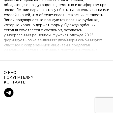
обладающего воздухопроницаемостью и комфортом при
носке. Летние варианты могут быть выполнены из льна или
смесей тканей, что обеспечивает легкость и свежесть.
Зимой популярностью пользуются плотные рубашки,
которые хорошо держат форму. Одежда рубашки
сегодня сочетается с костюмом, оставаясь
универсальным решением. Мужская одежда 2025
формирует новые тенденции: дизайнеры комбинируют
классику с современными акцентами, предлагая
уникальные детали, необычные фактуры и стильные
аксессуары. Такой подход позволяет создать
индивидуальный гардероб, отражающий характер
владельца.
О НАС
История мужских рубашек уходит корнями в древность,
ПОКУПАТЕЛЯМ
когда они выполняли защитную функцию и носились под
КОНТАКТЫ
верхней одеждой. С развитием моды они превратились в
самостоятельный элемент стиля. Сегодня рубашка
мужская используется повсеместно: на деловых встречах,
в повседневной жизни, в праздничных образах. В
зависимости от фасона и цвета можно создать как
строгий деловой имидж, так и расслабленный