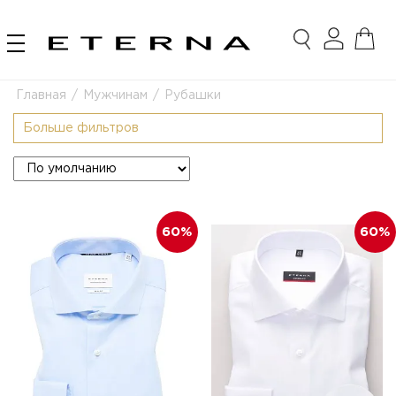
Главная
/
Мужчинам
/
Рубашки
Больше фильтров
60
60