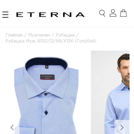
Главная
/
Мужчинам
/
Рубашки
/
Рубашка Муж. 8100/12/68/X13K (Голубой)